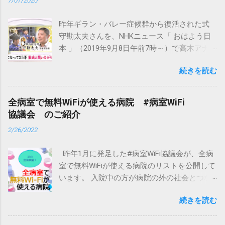
※ギラン・バレー症候群では5～10％の症例で
一度改善した後に悪化することがあります。
昨年ギラン・バレー症候群から復活された式
（中略）当初ギラン・バレー症候群と考えら
守勘太夫さんを、NHKニュース「 おはよう日
れていた症例に発症から8週を超えてから再増
本 」（2019年9月8日午前7時～）で高木アナ
悪が起こった場合や3回以上の再増悪があった
ウンサーが紹介していました。 患者の会のこ
場合はCIDP（慢性炎症性脱髄性多発神経炎）
続きを読む
とも紹介していただけました。 メディア掲載
を考慮すべきであるという報告があります。
記事 ＞
（「難病と在宅ケア」Vol.21 No.3より引用）
CIDP（慢性炎症性脱髄性多発神経炎）とは？
全病室で無料WiFiが使える病院 #病室WiFi
CIDP（慢性炎症性脱髄性多発神経炎）は末梢
協議会 のご紹介
神経に脱髄を繰り返す慢性の神経難病で、四
2/26/2022
肢遠位部を中心とする脱力や運動・感覚障害
を主症状とし、再発再燃を繰り返す自己免疫
昨年1月に発足した#病室WiFi協議会が、全病
疾患です。 フィッシャー症候群 フィッシャー
室で無料WiFiが使える病院のリストを公開して
症候群は、複視や運動失調が起こるギラン・
います。 入院中の方が病院の外の社会とつな
バレー症候群の亜種ですが、フィッシャー症
がる役にたちますように。 全病室で無料WiFi
候群からギラン・バレー症候群への移行やギ
続きを読む
が使える病院を見る ＞
ラン・バレー症候群との重複もあります。 広
義のギラン・バレー症候群には様々な特殊病