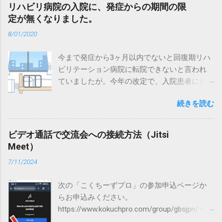
リハビリ病院の入院に、発症からの期間の限
型が含まれており、最も認識されているのは
定が無くなりました。
フィッシャー症候群である。その他にも運動
障害の分布が特殊なもの（咽頭頸上腕型、多
8/01/2020
発脳神経麻痺など）や運動障害のみ（純粋運
動型）のものがある。さらに、運動以外の症
今まで発症から3ヶ月以内でないと回復期リハ
状が主なもの（純粋感覚型、運動失調型、純
ビリテーション病院に転院できないと言われ
粋自立神経型）もギラン・バレー症候群の亜
ていましたが。今年の改定で、入院患者に係
型と捉える考え方もある。 典型的なギラン・
る要件から、発症からの期間に係る事項が削
バレー症候群から特殊病型への移行型もみら
続きを読む
除されました。 まだ、急性期病院に3ヶ月以上
れることから、特殊病型であっても、ギラ
入院している場合の診療報酬の問題はありま
ン・バレー症候群と共通した病態を有すると
すが、これで少し重症患者の家族の葛藤が減
ビデオ通話で交流会への接続方法（Jitsi
考えられており、ギラン・バレー症候群同様
るかもしれません。 令和２年度診療報酬改定
Meet）
の治療効果が期待できる。 （日本神経学会
の概要（入院医療） 厚生労働省保険局医療課
「ギラン・バレー症候群、フィッシャー症候
7/11/2024
令和２年３月５日版
群診療ガイドライン2013」より引用） ビッカ
https://www.mhlw.go.jp/content/12400000/000
ースタッフ脳幹脳炎 眼球運動や運動失調、意
次の「こくちーずプロ」の参加申込ページか
612671.pdf ※電話やメールによる医療相談、
識障害を三主徴とし、脳幹を病変の首座とす
らお申込みください。
医療機関の紹介などはしておりません。 難病
る自己免疫疾患である。症状は４週以内にピ
https://www.kokuchpro.com/group/gbsjpn/ 申
相談支援センター 、 ささえあい医療人権セン
ークとなり、その後は徐々に回復に向かうの
込みが受け付けられると当日参加するのに必