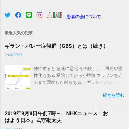
患者の会について
最近人気の記事
ギラン・バレー症候群（GBS）とは（続き）
7/05/2020
発症すると 急速に悪化 その後、、、再発や慢
性化もある 退院してからが勝負 マラソンを走
るまで回復した例もある。 ギラン・バレー症
候群の診療科は、神経内科になります。 都道
続きを読む
府県別、神経内科の主な診療施設（日本神経
学会ホームページより）
http://www.kktcs.co.jp/jsn-
2019年9月8日午前7時～ NHKニュース「お
senmon/secure/sisetsu.aspx ギラン・バレー
はよう日本」式守勘太夫
症候群の参考資料と闘病記 情報資料を見る ＞
7/07/2020