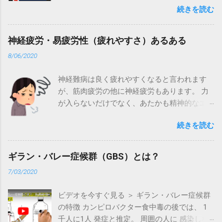
ターCOML などの電話相談をご利用ください。
続きを読む
が原則であるが...
要な情報が記載された確認メールが届きま
COMLの電話相談はこちら ＞
す。 キャンセル待ちを申し込むこともできま
す。 オンライン患者交流会 には、パソコンや
神経疲労・易疲労性（疲れやすさ）あるある
スマホ、タブレットで参加できます。 ビデオ
8/06/2020
通話には、ChromeやEdge、Safari、Firefoxな
どのインターネット・ブラウザーを使用しま
神経難病は良く疲れやすくなると言われます
す。 以下、 パソコンの説明 に続いて、スマホ
が、筋肉疲労の他に神経疲労もあります。 力
やタブレットの説明をします。 １．ブラウザ
が入らないだけでなく、あたかも精神的なエ
の確認 ブラウザは最新に更新されていること
ネルギーを使い果たしてしまったように、頭
を確認してください。 ２．参加方法 イベント
続きを読む
痛やめまい、目の痛み、姿勢の崩れなども起
当日は、メールに記載されたリンクをクリッ
きることがあります。 周りの人に理解しても
クして参加してください。 何もインストール
らうために、ご自身の状況を説明する時の参
する必要はありません。拡張機能などのイン
ギラン・バレー症候群（GBS）とは？
考にしてください。 神経疲労の具体的な症状
ストールのポップアップが表示された場合
7/03/2020
課題に向かう耐久力がない（例：集中力が保
は、ポップアップを閉じてください。 ３．マ
てない） 疲れやすく、すぐ音を上げてしまう
イクとカメラの使用 マイクとカメラの使用を
ビデオを今すぐ見る ＞ ギラン・バレー症候群
（例：力が出ない、手足や体を動かしにく
許可するか確認されたら、許可してくださ
の特徴 カンピロバクター食中毒の後では、 1
い） 覚醒し続けることができない（例：頭が
い。 ４．名前の入力 「Enter your name」もし
千人に1人 発症と推定。 周囲の人に 感染しな
すっきりシャキッとしない） あくびばかりし