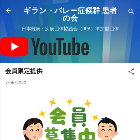
スキップしてメイン コンテンツに移動
ギラン・バレー症候群 患者
の会
日本難病・疾病団体協議会（JPA）準加盟団体
会員限定提供
7/06/2020