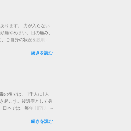
ルのポップアップが表示さ
マイクとカメラの使用を許
 name」もしくは「あなたの
あります。 力が入らない
します。 ５．ミーティン
、頭痛やめまい、目の痛み、
タンをクリックします。
に、ご自身の状況を説明す
頼中」と表示されるので、そのまま
がない（例：集中力が保て
ーティングパスワードは使用
続きを読む
かしにくい） 覚醒し続け
うに、カメラやマイクの接
いる 課題を行なった後に
面上でマウスを動かすとア
ことができない（例：じっ
します。 ※アプリはイン
たない） 何事にも余裕が
ザの確認 ブラウザは最新
ションである（例：考えて
、メールに記載されたリン
くわからない） 神経疲労
せん。拡張機能などのイン
毒の後では、 1千人に1人
が神経疲労の原因になりう
を引き起こす。後遺症として身
ッチをする ３０分程度の
日本では、毎年 10万人に
リテーション入門 改訂第2
年齢層が多い。 免疫システム
続きを読む
 2015年 11月号 増大特集
い合わせはこちら