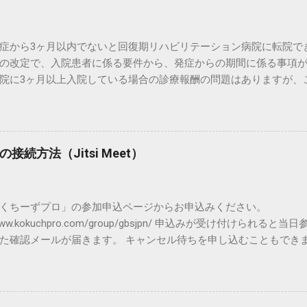
症から3ヶ月以内でないと回復期リハビリテーション病院に転院で
の改定で、入院患者に係る要件から、発症からの期間に係る事項が
院に3ヶ月以上入院している場合の診療報酬の問題はありますが、
減るかもしれません。 令和２年度診療報酬改定の概要（入院医療）
５日版 https://www.mhlw.go.jp/content/12400000/00061
医療機関の紹介などはしておりません。 難病相談支援センター 、
L などの電話相談をご利用ください。 COMLの電話相談はこちら ＞
続方法（Jitsi Meet）
くちーずプロ」の参加申込ページからお申込みください。
://www.kokuchpro.com/group/gbsjpn/ 申込みが受け付けら
た確認メールが届きます。 キャンセル待ちを申し込むこともできま
、パソコンやスマホ、タブレットで参加できます。 ビデオ通話には、Chro
foxなどのインターネット・ブラウザーを使用します。 以下、 パソコ
トの説明をします。 １．ブラウザの確認 ブラウザは最新に更新さ
 ２．参加方法 イベント当日は、メールに記載されたリンクをクリ