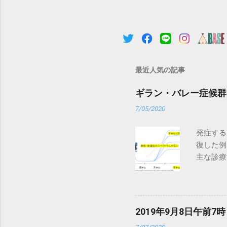
最近人気の記事
ギラン・バレー症候群
7/05/2020
発症する
復した例
主な診療施設
senmo
バレー症
バレー症
増悪があ
2019年9月8日午前
す。（「