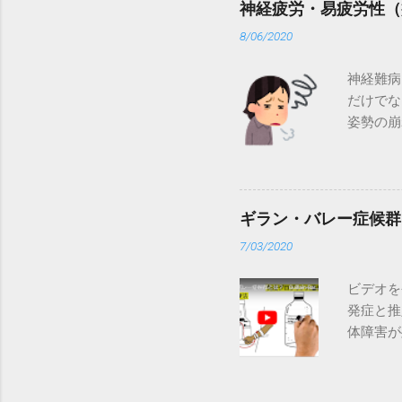
神経疲労・易疲労性（
い。 何
8/06/2020
れた場合
可するか
神経難病
名前を入
だけでな
グへの参
姿勢の崩
「Aski
る時の参
ミーティ
ない） 
しません
ることが
続状態を
疲れてし
イコンが
ギラン・バレー症候群
としてい
ストール
7/03/2020
ない（例
に更新さ
体を動か
クをクリ
ビデオを
への対応
ストール
発症と推
ることを
体障害が
有酸素運
1.15
版、橋本
が誤って末
ギラン・