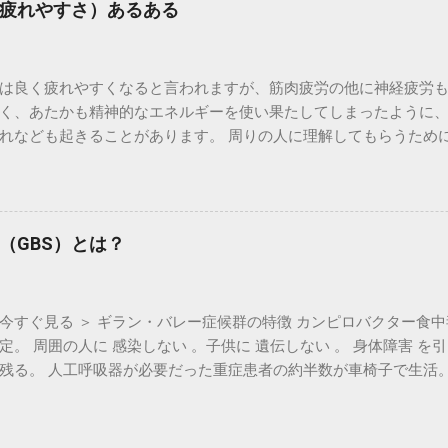
疲れやすさ）あるある
もインストールする必要はありません。拡張機能などのインストー
は、ポップアップを閉じてください。 ３．マイクとカメラの使用 
確認されたら、許可してください。 ４．名前の入力 「Enter your
は良く疲れやすくなると言われますが、筋肉疲労の他に神経疲労も
力してください」という欄に、お名前もしくはニックネームを記入
く、あたかも精神的なエネルギーを使い果たしてしまったように
加 「Join meeting」もしくは「ミーティングに参加」というボ
れなども起きることがあります。 周りの人に理解してもらうため
ng to join meeting...」もしくは「ミーティングへの参加を依
考にしてください。 神経疲労の具体的な症状 課題に向かう耐久力
ングの主催者が参加を承認するのを待ちます 。 ６．注意事項 ミ
疲れやすく、すぐ音を上げてしまう（例：力が出ない、手足や体を動
。 開始5分前には接続を行い 、みんなで気持ちよく始められるよ
できない（例：頭がすっきりシャキッとしない） あくびばかりして
確認しておいてください。 アイコンが表示されていない時は、画
まい動けなくなる（例：ぼんやりしてしまう） 長い間座っている
表示されます。 次に、 スマホやタブレット での参加の仕方を説明
（GBS）とは？
られない） すぐにうつ伏せになってしまう（例：昼寝をしないと持
しません。インターネット・ブラウザーを使用します。 １．ブラウ
：気持ちがいっぱいいっぱいになってしまう） 動きがスローモー
れていることを確認してください。 ２．参加方法 イベント当日は
している） 自分が疲れていることに気づいていない（例：疲れがよ
ックして参加してください。 何もインストールする必要はありま
今すぐ見る ＞ ギラン・バレー症候群の特徴 カンピロバクター食中
法 神経疲労の存在をまず周囲が理解する 様々な合併症やストレス
のポップアップが表示された場合は、...
定。 周囲の人に 感染しない 。子供に 遺伝しない 。 身体障害 
知る 薬の副作用かどうかを判断する 疲れたらこまめに休む ストレ
残る。 人工呼吸器が必要だった重症患者の約半数が車椅子で生活。 
動をする 緑の中を歩く ※脳解剖から学べる 高次脳機能障害リハビ
人発症と推定。男女比は３：２ 平均年齢は 39.1歳 。海外よりも若い
圭司、上久保毅 編著、診断と治療社、120pp、2017年 より引用
梢神経を壊す。自己免疫疾患 「BRAIN AND NERVE 神経研究の進歩
バレー症候群のすべて-100年の軌跡」より もっと見る ＞ ＜ お問