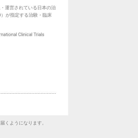
成・運営されている日本の治
関（WHO）が指定する治験・臨床
linical Trials
が届くようになります。