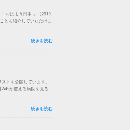
神経難病で、四肢遠位部を
疫疾患です。 フィッシャ
おはよう日本 」（2019
症候群の亜種ですが、フィ
のことも紹介していただけま
との重複もあります。 広
されているのはフィッシャー
多発脳神経麻痺など）や運動
続きを読む
の（純粋感覚型、運動失調
。 典型的なギラン・バレ
も、ギラン・バレー症候群と
効果が期待できる。 （日
013」より引用） ビッカ
病変の首座とする自己免疫
のリストを公開しています。
が原則であるが...
iFiが使える病院を見る
続きを読む