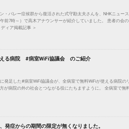
（慢性炎症性脱髄性多発神経炎）は末梢神経に脱髄を繰り返す慢性の
る脱力や運動・感覚障害を主症状とし、再発再燃を繰り返す自己免
ン・バレー症候群から復活された式守勘太夫さんを、NHKニュース「 
 フィッシャー症候群は、複視や運動失調が起こるギラン・バレー
日午前7時～）で高木アナウンサーが紹介していました。 患者の会
症候群からギラン・バレー症候群への移行やギラン・バレー症候群
メディア掲載記事 ＞
ン・バレー症候群には様々な特殊病型が含まれており、最も認識
ある。その他にも運動障害の分布が特殊なもの（咽頭頸上腕型、
（純粋運動型）のものがある。さらに、運動以外の症状が主なも
自立神経型）もギラン・バレー症候群の亜型と捉える考え方もある
から特殊病型への移行型もみられることから、特殊病型であって
使える病院 #病室WiFi協議会 のご紹介
病態を有すると考えられており、ギラン・バレー症候群同様の治療
会「ギラン・バレー症候群、フィッシャー症候群診療ガイドライン2
フ脳幹脳炎 眼球運動や運動失調、意識障害を三主徴とし、脳幹を
に発足した#病室WiFi協議会が、全病室で無料WiFiが使える病院
る。症状は４週以内にピークとなり、その後は徐々に回復に向かうの
方が病院の外の社会とつながる役にたちますように。 全病室で無料W
、発症からの期間の限定が無くなりました。