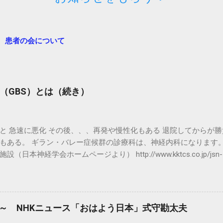
患者の会について
（GBS）とは（続き）
と 急速に悪化 その後、、、再発や慢性化もある 退院してからが勝
もある。 ギラン・バレー症候群の診療科は、神経内科になります。
（日本神経学会ホームページより） http://www.kktcs.co.jp/jsn-
n/secure/sisetsu.aspx ギラン・バレー症候群の参考資料と闘病
候群では5～10％の症例で一度改善した後に悪化することがあり
候群と考えられていた症例に発症から8週を超えてから再増悪が起
った場合はCIDP（慢性炎症性脱髄性多発神経炎）を考慮すべきで
7時～ NHKニュース「おはよう日本」式守勘太夫
難病と在宅ケア」Vol.21 No.3より引用） CIDP（慢性炎症性脱