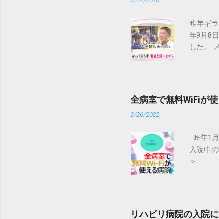
7/07/2020
CIDP
中心とす
昨年ギラ
ー症候群
年9月8
ッシャー
した。 
義のギラ
症候群で
障害のみ
型、純粋
ー症候群
全病室で無料WiFiが
共通した
2/26/2022
本神経学
ースタッ
昨年1月
疾患であ
入院中の
＞
リハビリ病院の入院に