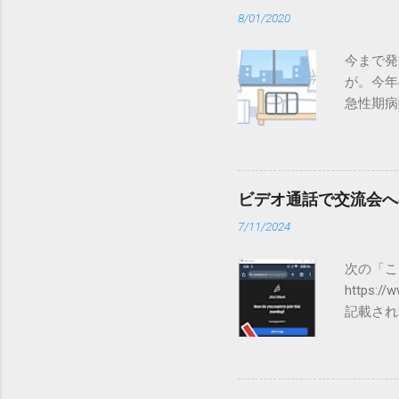
8/01/2020
今まで発
が。今年
急性期病
の葛藤が
令和２年３月
療相談、
ーCOM
ビデオ通話で交流会への接
7/11/2024
次の「こ
https
記載され
会 には
Fire
タブレッ
ださい。