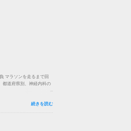
負 マラソンを走るまで回
 都道府県別、神経内科の
記 情報資料を見る ＞ ※ギラン・
続きを読む
ます。（中略）当初ギラン・
こった場合や3回以上の再
あるという報告がありま
髄性多発神経炎）とは？